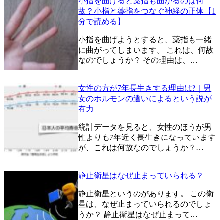
小指を曲げると薬指も曲がるのは何
故？小指と薬指をつなぐ神経の正体【1
分で読める】
小指を曲げようとすると、薬指も一緒
に曲がってしまいます。 これは、何故
なのでしょうか？ その理由は、…
女性の方が7年長生きする理由は?｜男
女のホルモンの違いによるという説が
有力
統計データを見ると、女性のほうが男
性よりも7年近く長生きになっています
が、これは何故なのでしょうか？…
静止衛星はなぜ止まっていられる？
静止衛星というのがあります。 この衛
星は、なぜ止まっていられるのでしょ
うか？ 静止衛星はなぜ止まって…