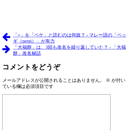
「×」を「ペケ」と読むのは何故？ - マレー語の「ペッ
ギ（pergi）」が有力
「大福餅」は、3回も改名を繰り返していた？ - 「大福
餅」改名秘話
コメントをどうぞ
メールアドレスが公開されることはありません。
※
が付い
ている欄は必須項目です