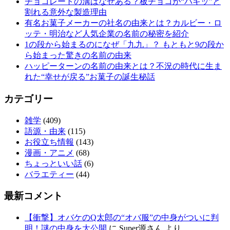
チョコレートの溝はなぜある？板チョコが“パキッ”と
割れる意外な製造理由
有名お菓子メーカーの社名の由来とは？カルビー・ロ
ッテ・明治など人気企業の名前の秘密を紹介
1の段から始まるのになぜ「九九」？ もともと9の段か
ら始まった驚きの名前の由来
ハッピーターンの名前の由来とは？不況の時代に生ま
れた“幸せが戻る”お菓子の誕生秘話
カテゴリー
雑学
(409)
語源・由来
(115)
お役立ち情報
(143)
漫画・アニメ
(68)
ちょっといい話
(6)
バラエティー
(44)
最新コメント
【衝撃】オバケのQ太郎の“オバ服”の中身がついに判
明！謎の中身を大公開
に
Super源さん
より