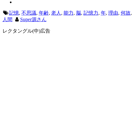
記憶
,
不思議
,
年齢
,
老人
,
能力
,
脳
,
記憶力
,
年
,
理由
,
何故
,
人間
Super源さん
レクタングル(中)広告