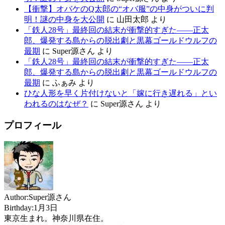
【衝撃】オバケのQ太郎の“オバ服”の中身がついに判
明！謎の中身を大公開
に
山田太郎
より
「鉄人28号」最終回の結末が衝撃的すぎた——正太
郎、爆発する島からの脱出劇と黒幕ゴールドウルフの
最期
に
Super源さん
より
「鉄人28号」最終回の結末が衝撃的すぎた——正太
郎、爆発する島からの脱出劇と黒幕ゴールドウルフの
最期
に
ふぁみ
より
ひな人形を早く片付けないと「嫁に行き遅れる」とい
われるのはなぜ？
に
Super源さん
より
プロフィール
Author:Super源さん
Birthday:1月3日
東京生まれ。神奈川県在住。