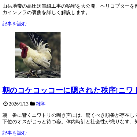
山岳地帯の高圧送電線工事の秘密を大公開。ヘリコプターを使
力インフラの裏側を詳しく解説します。
記事を読む
朝のコケコッコーに隠された秩序!ニワ
2026/1/13
雑学
朝一番に響くニワトリの鳴き声には、驚くべき順番が存在し
下位のオスがじっと待つ姿。体内時計と社会性が織りなす、
記事を読む