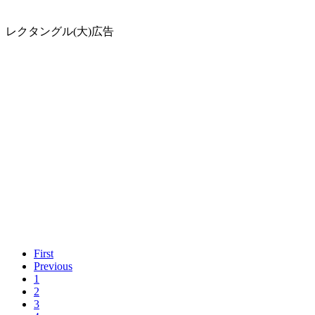
レクタングル(大)広告
First
Previous
1
2
3