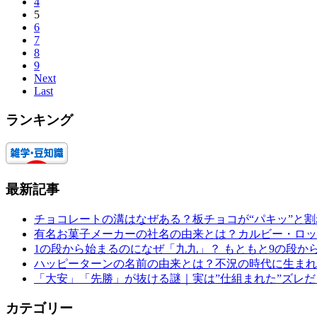
4
5
6
7
8
9
Next
Last
ランキング
最新記事
チョコレートの溝はなぜある？板チョコが“パキッ”と
有名お菓子メーカーの社名の由来とは？カルビー・ロッ
1の段から始まるのになぜ「九九」？ もともと9の段か
ハッピーターンの名前の由来とは？不況の時代に生まれ
「大安」「先勝」が抜ける謎｜実は”仕組まれた”ズレだ
カテゴリー