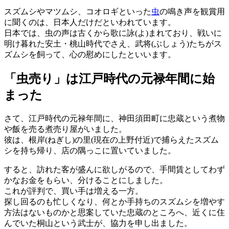
スズムシやマツムシ、コオロギといった
虫
の鳴き声を観賞用
に聞くのは、日本人だけだといわれています。
日本では、虫の声は古くから歌に詠(よ)まれており、戦いに
明け暮れた安土・桃山時代でさえ、武将(ぶしょう)たちがス
ズムシを飼って、心の慰めにしたといいます。
「虫売り」は江戸時代の元禄年間に始
まった
さて、江戸時代の元禄年間に、神田須田町に忠蔵という煮物
や飯を売る煮売り屋がいました。
彼は、根岸(ねぎし)の里(現在の上野付近)で捕らえたスズム
シを持ち帰り、店の隅っこに置いていました。
すると、訪れた客が盛んに欲しがるので、手間賃としてわず
かなお金をもらい、分けることにしました。
これが評判で、買い手は増える一方。
探し回るのも忙しくなり、何とか手持ちのスズムシを増やす
方法はないものかと思案していた忠蔵のところへ、近くに住
んでいた桐山という武士が、協力を申し出ました。