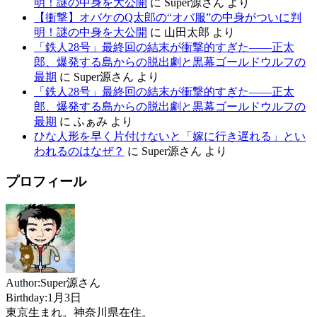
明！謎の中身を大公開
に
Super源さん
より
【衝撃】オバケのQ太郎の“オバ服”の中身がついに判
明！謎の中身を大公開
に
山田太郎
より
「鉄人28号」最終回の結末が衝撃的すぎた——正太
郎、爆発する島からの脱出劇と黒幕ゴールドウルフの
最期
に
Super源さん
より
「鉄人28号」最終回の結末が衝撃的すぎた——正太
郎、爆発する島からの脱出劇と黒幕ゴールドウルフの
最期
に
ふぁみ
より
ひな人形を早く片付けないと「嫁に行き遅れる」とい
われるのはなぜ？
に
Super源さん
より
プロフィール
Author:Super源さん
Birthday:1月3日
東京生まれ。神奈川県在住。