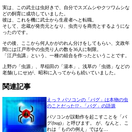
実は、この武士は虫好きで、自分でスズムシやクツワムシな
どの飼育に成功していました。
彼は、これを機に武士から生産者へと転職。
そして、忠蔵が発売元となり、虫売りを商売とするようにな
ったのです。
その後、ここから何人かがのれん分けをしてもらい、文政年
間には江戸市中の虫売り人の数を36人に制限。
「江戸虫講」という、一種の組合を作ったということです。
上野の「虫源」、早稲田の「湯本」、浅草の「虫徳」などの
老舗(しにせ)が、昭和に入ってからも続いていました。
関連記事
えっ？ パソコンの「バグ」は本物の虫
のことだった!? - 「バグ」の語源
パソコンが誤動作を起こすことを「バ
グ(bug)」と呼びます。 が、なんと、こ
れは「ものの例え」ではな…