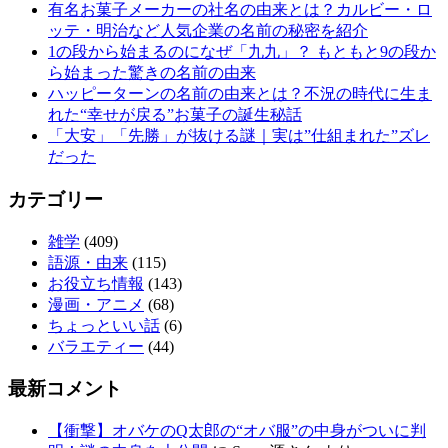
有名お菓子メーカーの社名の由来とは？カルビー・ロ
ッテ・明治など人気企業の名前の秘密を紹介
1の段から始まるのになぜ「九九」？ もともと9の段か
ら始まった驚きの名前の由来
ハッピーターンの名前の由来とは？不況の時代に生ま
れた“幸せが戻る”お菓子の誕生秘話
「大安」「先勝」が抜ける謎｜実は”仕組まれた”ズレ
だった
カテゴリー
雑学
(409)
語源・由来
(115)
お役立ち情報
(143)
漫画・アニメ
(68)
ちょっといい話
(6)
バラエティー
(44)
最新コメント
【衝撃】オバケのQ太郎の“オバ服”の中身がついに判