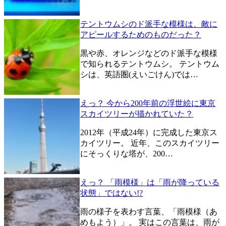
テントウムシのド派手な模様は、敵に
アピールするためのものだった？
黒や赤、オレンジなどのド派手な模様
で知られるテントウムシ。 テントウム
シは、英語圏(えいごけん)では…
えっ？ 今から200年前の浮世絵に東京
スカイツリーが描かれていた？
2012年（平成24年）に完成した東京ス
カイツリー。 近年、このスカイツリー
にそっくりな塔が、200…
えっ？ 「雨模様」は「雨が降っている
状態」ではない!?
雨の様子を表わす言葉、「雨模様（あ
めもよう）」。 実はこの言葉は、雨が