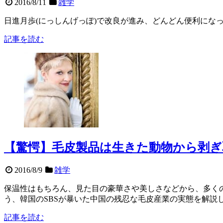
2016/8/11
雑学
日進月歩(にっしんげっぽ)で改良が進み、どんどん便利になっ
記事を読む
【驚愕】毛皮製品は生きた動物から剥ぎ
2016/8/9
雑学
保温性はもちろん、見た目の豪華さや美しさなどから、多く
う、韓国のSBSが暴いた中国の残忍な毛皮産業の実態を解説
記事を読む