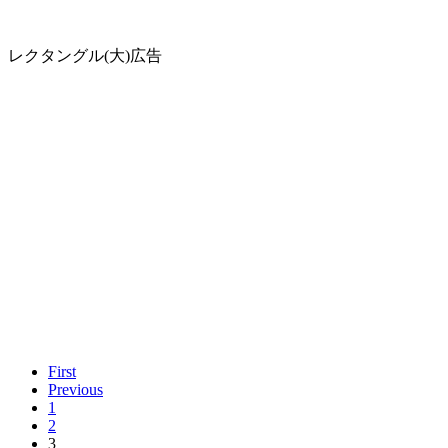
レクタングル(大)広告
First
Previous
1
2
3