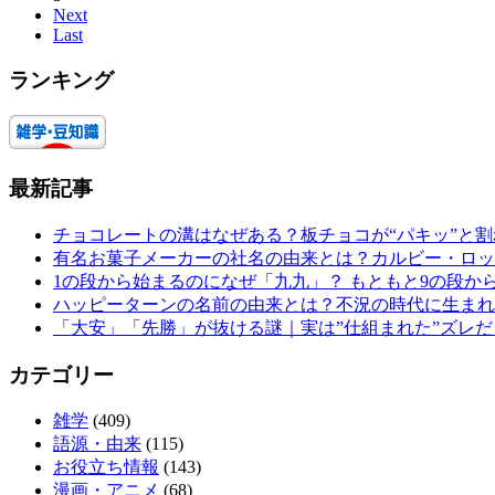
Next
Last
ランキング
最新記事
チョコレートの溝はなぜある？板チョコが“パキッ”と
有名お菓子メーカーの社名の由来とは？カルビー・ロッ
1の段から始まるのになぜ「九九」？ もともと9の段か
ハッピーターンの名前の由来とは？不況の時代に生まれ
「大安」「先勝」が抜ける謎｜実は”仕組まれた”ズレだ
カテゴリー
雑学
(409)
語源・由来
(115)
お役立ち情報
(143)
漫画・アニメ
(68)