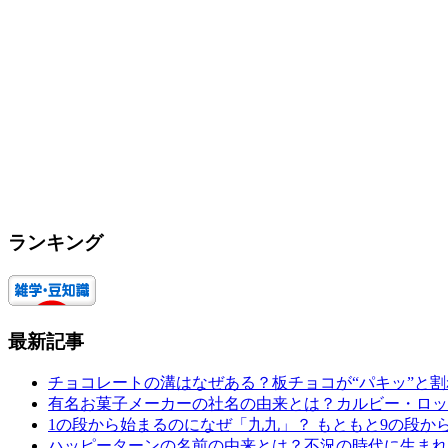
ランキング
最新記事
チョコレートの溝はなぜある？板チョコが“パキッ”と
有名お菓子メーカーの社名の由来とは？カルビー・ロッ
1の段から始まるのになぜ「九九」？ もともと9の段か
ハッピーターンの名前の由来とは？不況の時代に生まれ