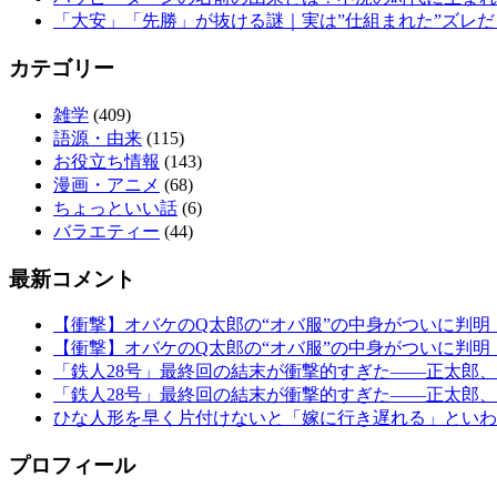
「大安」「先勝」が抜ける謎｜実は”仕組まれた”ズレだ
カテゴリー
雑学
(409)
語源・由来
(115)
お役立ち情報
(143)
漫画・アニメ
(68)
ちょっといい話
(6)
バラエティー
(44)
最新コメント
【衝撃】オバケのQ太郎の“オバ服”の中身がついに判明
【衝撃】オバケのQ太郎の“オバ服”の中身がついに判明
「鉄人28号」最終回の結末が衝撃的すぎた——正太郎
「鉄人28号」最終回の結末が衝撃的すぎた——正太郎
ひな人形を早く片付けないと「嫁に行き遅れる」といわ
プロフィール