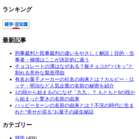
ランキング
最新記事
刑事裁判と民事裁判の違いをやさしく解説｜目的・当
事者・補償はここが決定的に違う
チョコレートの溝はなぜある？板チョコが“パキッ”と
割れる意外な製造理由
有名お菓子メーカーの社名の由来とは？カルビー・ロ
ッテ・明治など人気企業の名前の秘密を紹介
1の段から始まるのになぜ「九九」？ もともと9の段か
ら始まった驚きの名前の由来
ハッピーターンの名前の由来とは？不況の時代に生ま
れた“幸せが戻る”お菓子の誕生秘話
カテゴリー
雑学
(409)