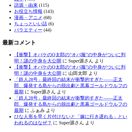
語源・由来
(115)
お役立ち情報
(143)
漫画・アニメ
(68)
ちょっといい話
(6)
バラエティー
(44)
最新コメント
【衝撃】オバケのQ太郎の“オバ服”の中身がついに判
明！謎の中身を大公開
に
Super源さん
より
【衝撃】オバケのQ太郎の“オバ服”の中身がついに判
明！謎の中身を大公開
に
山田太郎
より
「鉄人28号」最終回の結末が衝撃的すぎた——正太
郎、爆発する島からの脱出劇と黒幕ゴールドウルフの
最期
に
Super源さん
より
「鉄人28号」最終回の結末が衝撃的すぎた——正太
郎、爆発する島からの脱出劇と黒幕ゴールドウルフの
最期
に
ふぁみ
より
ひな人形を早く片付けないと「嫁に行き遅れる」とい
われるのはなぜ？
に
Super源さん
より