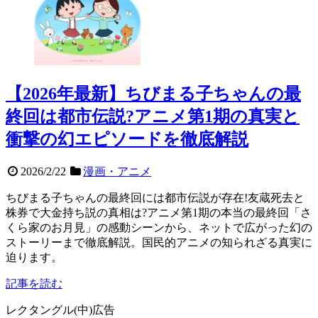
【2026年最新】ちびまる子ちゃんの最
終回は都市伝説?アニメ第1期の真実と
衝撃の幻エピソードを徹底解説
2026/2/22
漫画・アニメ
ちびまる子ちゃんの最終回には都市伝説が存在!友蔵死去と
株券で大金持ち説の真相は?アニメ第1期の本当の最終回「さ
くら家のお月見」の感動シーンから、ネットで広がった幻の
ストーリーまで徹底解説。国民的アニメの知られざる真実に
迫ります。
記事を読む
レクタングル(中)広告