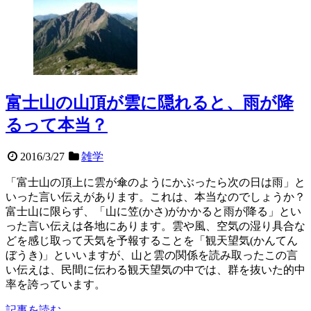
富士山の山頂が雲に隠れると、雨が降
るって本当？
2016/3/27
雑学
「富士山の頂上に雲が傘のようにかぶったら次の日は雨」と
いった言い伝えがあります。これは、本当なのでしょうか？
富士山に限らず、「山に笠(かさ)がかかると雨が降る」とい
った言い伝えは各地にあります。雲や風、空気の湿り具合な
どを感じ取って天気を予報することを「観天望気(かんてん
ぼうき)」といいますが、山と雲の関係を読み取ったこの言
い伝えは、民間に伝わる観天望気の中では、群を抜いた的中
率を誇っています。
記事を読む