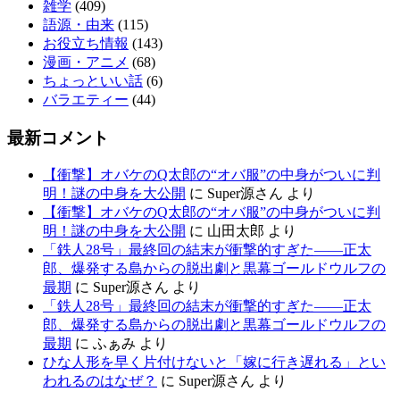
雑学
(409)
語源・由来
(115)
お役立ち情報
(143)
漫画・アニメ
(68)
ちょっといい話
(6)
バラエティー
(44)
最新コメント
【衝撃】オバケのQ太郎の“オバ服”の中身がついに判
明！謎の中身を大公開
に
Super源さん
より
【衝撃】オバケのQ太郎の“オバ服”の中身がついに判
明！謎の中身を大公開
に
山田太郎
より
「鉄人28号」最終回の結末が衝撃的すぎた——正太
郎、爆発する島からの脱出劇と黒幕ゴールドウルフの
最期
に
Super源さん
より
「鉄人28号」最終回の結末が衝撃的すぎた——正太
郎、爆発する島からの脱出劇と黒幕ゴールドウルフの
最期
に
ふぁみ
より
ひな人形を早く片付けないと「嫁に行き遅れる」とい
われるのはなぜ？
に
Super源さん
より