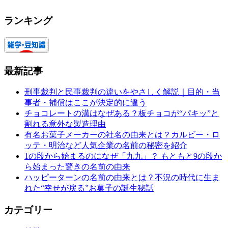
ランキング
最新記事
刑事裁判と民事裁判の違いをやさしく解説｜目的・当
事者・補償はここが決定的に違う
チョコレートの溝はなぜある？板チョコが“パキッ”と
割れる意外な製造理由
有名お菓子メーカーの社名の由来とは？カルビー・ロ
ッテ・明治など人気企業の名前の秘密を紹介
1の段から始まるのになぜ「九九」？ もともと9の段か
ら始まった驚きの名前の由来
ハッピーターンの名前の由来とは？不況の時代に生ま
れた“幸せが戻る”お菓子の誕生秘話
カテゴリー