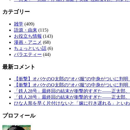
カテゴリー
雑学
(409)
語源・由来
(115)
お役立ち情報
(143)
漫画・アニメ
(68)
ちょっといい話
(6)
バラエティー
(44)
最新コメント
【衝撃】オバケのQ太郎の“オバ服”の中身がついに判明
【衝撃】オバケのQ太郎の“オバ服”の中身がついに判明
「鉄人28号」最終回の結末が衝撃的すぎた——正太郎
「鉄人28号」最終回の結末が衝撃的すぎた——正太郎
ひな人形を早く片付けないと「嫁に行き遅れる」といわ
プロフィール