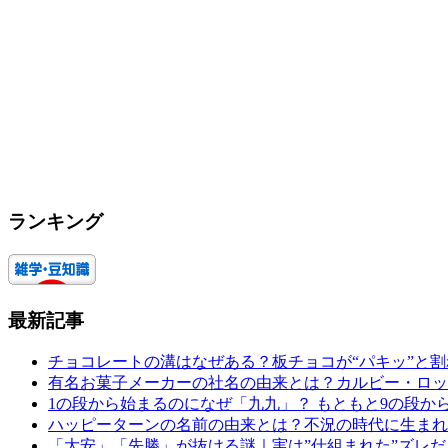
ランキング
最新記事
チョコレートの溝はなぜある？板チョコが“パキッ”と
有名お菓子メーカーの社名の由来とは？カルビー・ロッ
1の段から始まるのになぜ「九九」？ もともと9の段か
ハッピーターンの名前の由来とは？不況の時代に生まれ
「大安」「先勝」が抜ける謎｜実は”仕組まれた”ズレだ