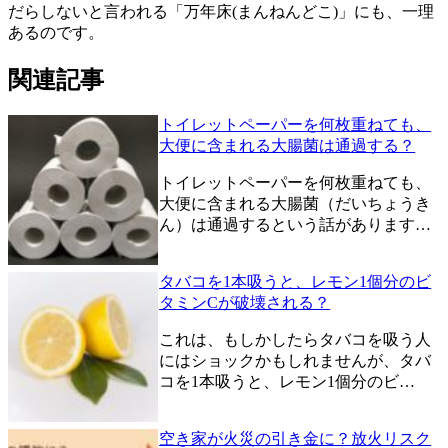
だらしないと言われる「万年床(まんねんどこ)」にも、一理
あるのです。
関連記事
トイレットペーパーを何枚重ねても、
大便に含まれる大腸菌は通過する？
トイレットペーパーを何枚重ねても、
大便に含まれる大腸菌（だいちょうき
ん）は通過するという話があります…
タバコを1本吸うと、レモン1個分のビ
タミンCが破壊される？
これは、もしかしたらタバコを吸う人
にはショックかもしれませんが、タバ
コを1本吸うと、レモン1個分のビ…
空き家が火災の引き金に？放火リスク