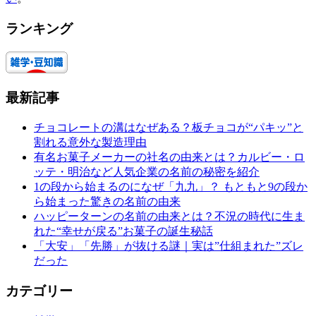
ランキング
最新記事
チョコレートの溝はなぜある？板チョコが“パキッ”と
割れる意外な製造理由
有名お菓子メーカーの社名の由来とは？カルビー・ロ
ッテ・明治など人気企業の名前の秘密を紹介
1の段から始まるのになぜ「九九」？ もともと9の段か
ら始まった驚きの名前の由来
ハッピーターンの名前の由来とは？不況の時代に生ま
れた“幸せが戻る”お菓子の誕生秘話
「大安」「先勝」が抜ける謎｜実は”仕組まれた”ズレ
だった
カテゴリー