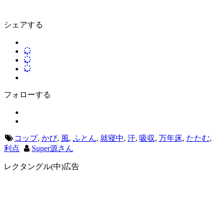
シェアする
フォローする
コップ
,
かび
,
風
,
ふとん
,
就寝中
,
汗
,
吸収
,
万年床
,
たたむ
,
利点
Super源さん
レクタングル(中)広告