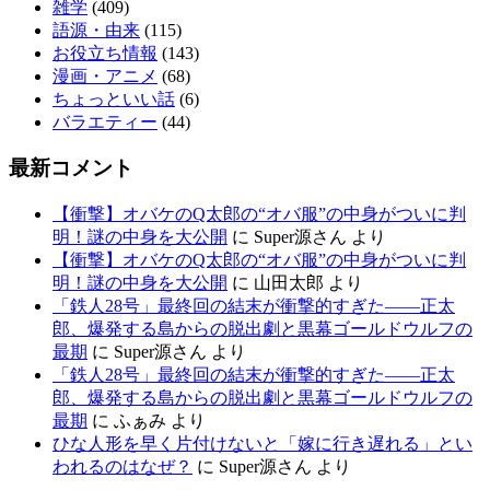
雑学
(409)
語源・由来
(115)
お役立ち情報
(143)
漫画・アニメ
(68)
ちょっといい話
(6)
バラエティー
(44)
最新コメント
【衝撃】オバケのQ太郎の“オバ服”の中身がついに判
明！謎の中身を大公開
に
Super源さん
より
【衝撃】オバケのQ太郎の“オバ服”の中身がついに判
明！謎の中身を大公開
に
山田太郎
より
「鉄人28号」最終回の結末が衝撃的すぎた——正太
郎、爆発する島からの脱出劇と黒幕ゴールドウルフの
最期
に
Super源さん
より
「鉄人28号」最終回の結末が衝撃的すぎた——正太
郎、爆発する島からの脱出劇と黒幕ゴールドウルフの
最期
に
ふぁみ
より
ひな人形を早く片付けないと「嫁に行き遅れる」とい
われるのはなぜ？
に
Super源さん
より