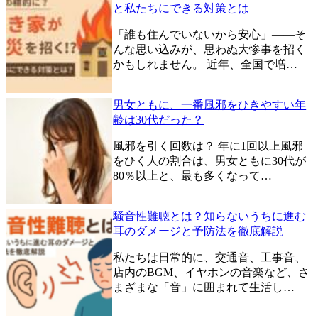
と私たちにできる対策とは
「誰も住んでいないから安心」——そ
んな思い込みが、思わぬ大惨事を招く
かもしれません。 近年、全国で増…
男女ともに、一番風邪をひきやすい年
齢は30代だった？
風邪を引く回数は？ 年に1回以上風邪
をひく人の割合は、男女ともに30代が
80％以上と、最も多くなって…
騒音性難聴とは？知らないうちに進む
耳のダメージと予防法を徹底解説
私たちは日常的に、交通音、工事音、
店内のBGM、イヤホンの音楽など、さ
まざまな「音」に囲まれて生活し…