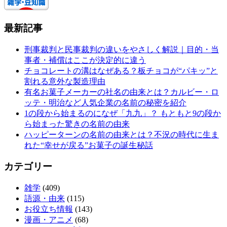
最新記事
刑事裁判と民事裁判の違いをやさしく解説｜目的・当
事者・補償はここが決定的に違う
チョコレートの溝はなぜある？板チョコが“パキッ”と
割れる意外な製造理由
有名お菓子メーカーの社名の由来とは？カルビー・ロ
ッテ・明治など人気企業の名前の秘密を紹介
1の段から始まるのになぜ「九九」？ もともと9の段か
ら始まった驚きの名前の由来
ハッピーターンの名前の由来とは？不況の時代に生ま
れた“幸せが戻る”お菓子の誕生秘話
カテゴリー
雑学
(409)
語源・由来
(115)
お役立ち情報
(143)
漫画・アニメ
(68)