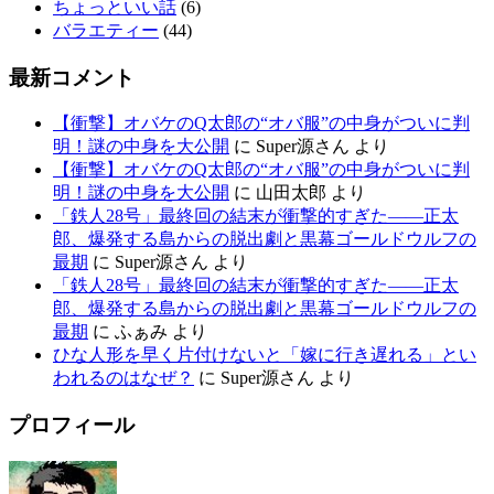
ちょっといい話
(6)
バラエティー
(44)
最新コメント
【衝撃】オバケのQ太郎の“オバ服”の中身がついに判
明！謎の中身を大公開
に
Super源さん
より
【衝撃】オバケのQ太郎の“オバ服”の中身がついに判
明！謎の中身を大公開
に
山田太郎
より
「鉄人28号」最終回の結末が衝撃的すぎた——正太
郎、爆発する島からの脱出劇と黒幕ゴールドウルフの
最期
に
Super源さん
より
「鉄人28号」最終回の結末が衝撃的すぎた——正太
郎、爆発する島からの脱出劇と黒幕ゴールドウルフの
最期
に
ふぁみ
より
ひな人形を早く片付けないと「嫁に行き遅れる」とい
われるのはなぜ？
に
Super源さん
より
プロフィール