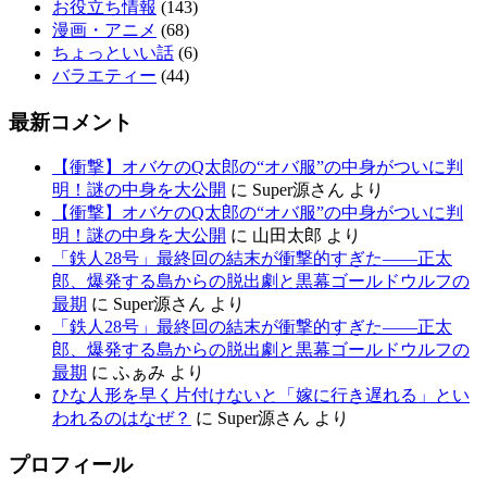
お役立ち情報
(143)
漫画・アニメ
(68)
ちょっといい話
(6)
バラエティー
(44)
最新コメント
【衝撃】オバケのQ太郎の“オバ服”の中身がついに判
明！謎の中身を大公開
に
Super源さん
より
【衝撃】オバケのQ太郎の“オバ服”の中身がついに判
明！謎の中身を大公開
に
山田太郎
より
「鉄人28号」最終回の結末が衝撃的すぎた——正太
郎、爆発する島からの脱出劇と黒幕ゴールドウルフの
最期
に
Super源さん
より
「鉄人28号」最終回の結末が衝撃的すぎた——正太
郎、爆発する島からの脱出劇と黒幕ゴールドウルフの
最期
に
ふぁみ
より
ひな人形を早く片付けないと「嫁に行き遅れる」とい
われるのはなぜ？
に
Super源さん
より
プロフィール