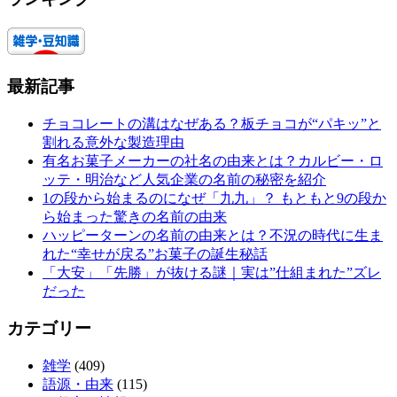
最新記事
チョコレートの溝はなぜある？板チョコが“パキッ”と
割れる意外な製造理由
有名お菓子メーカーの社名の由来とは？カルビー・ロ
ッテ・明治など人気企業の名前の秘密を紹介
1の段から始まるのになぜ「九九」？ もともと9の段か
ら始まった驚きの名前の由来
ハッピーターンの名前の由来とは？不況の時代に生ま
れた“幸せが戻る”お菓子の誕生秘話
「大安」「先勝」が抜ける謎｜実は”仕組まれた”ズレ
だった
カテゴリー
雑学
(409)
語源・由来
(115)