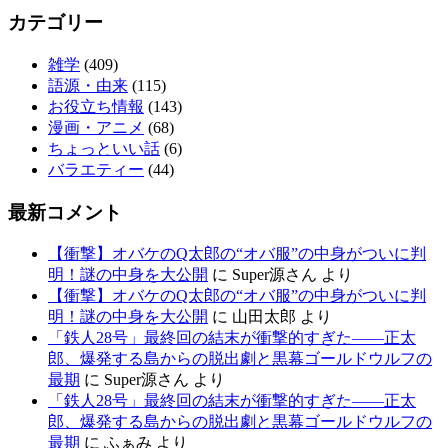
カテゴリー
雑学
(409)
語源・由来
(115)
お役立ち情報
(143)
漫画・アニメ
(68)
ちょっといい話
(6)
バラエティー
(44)
最新コメント
【衝撃】オバケのQ太郎の“オバ服”の中身がついに判
明！謎の中身を大公開
に
Super源さん
より
【衝撃】オバケのQ太郎の“オバ服”の中身がついに判
明！謎の中身を大公開
に
山田太郎
より
「鉄人28号」最終回の結末が衝撃的すぎた——正太
郎、爆発する島からの脱出劇と黒幕ゴールドウルフの
最期
に
Super源さん
より
「鉄人28号」最終回の結末が衝撃的すぎた——正太
郎、爆発する島からの脱出劇と黒幕ゴールドウルフの
最期
に
ふぁみ
より