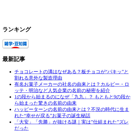
ランキング
最新記事
チョコレートの溝はなぜある？板チョコが“パキッ”と
割れる意外な製造理由
有名お菓子メーカーの社名の由来とは？カルビー・ロ
ッテ・明治など人気企業の名前の秘密を紹介
1の段から始まるのになぜ「九九」？ もともと9の段か
ら始まった驚きの名前の由来
ハッピーターンの名前の由来とは？不況の時代に生ま
れた“幸せが戻る”お菓子の誕生秘話
「大安」「先勝」が抜ける謎｜実は”仕組まれた”ズレ
だった