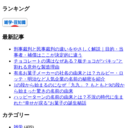
ランキング
最新記事
刑事裁判と民事裁判の違いをやさしく解説｜目的・当
事者・補償はここが決定的に違う
チョコレートの溝はなぜある？板チョコが“パキッ”と
割れる意外な製造理由
有名お菓子メーカーの社名の由来とは？カルビー・ロ
ッテ・明治など人気企業の名前の秘密を紹介
1の段から始まるのになぜ「九九」？ もともと9の段か
ら始まった驚きの名前の由来
ハッピーターンの名前の由来とは？不況の時代に生ま
れた“幸せが戻る”お菓子の誕生秘話
カテゴリー
雑学
(409)