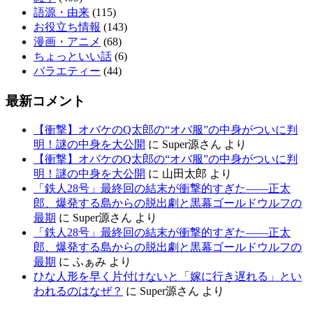
語源・由来
(115)
お役立ち情報
(143)
漫画・アニメ
(68)
ちょっといい話
(6)
バラエティー
(44)
最新コメント
【衝撃】オバケのQ太郎の“オバ服”の中身がついに判
明！謎の中身を大公開
に
Super源さん
より
【衝撃】オバケのQ太郎の“オバ服”の中身がついに判
明！謎の中身を大公開
に
山田太郎
より
「鉄人28号」最終回の結末が衝撃的すぎた——正太
郎、爆発する島からの脱出劇と黒幕ゴールドウルフの
最期
に
Super源さん
より
「鉄人28号」最終回の結末が衝撃的すぎた——正太
郎、爆発する島からの脱出劇と黒幕ゴールドウルフの
最期
に
ふぁみ
より
ひな人形を早く片付けないと「嫁に行き遅れる」とい
われるのはなぜ？
に
Super源さん
より