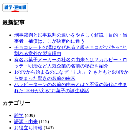
最新記事
刑事裁判と民事裁判の違いをやさしく解説｜目的・当
事者・補償はここが決定的に違う
チョコレートの溝はなぜある？板チョコが“パキッ”と
割れる意外な製造理由
有名お菓子メーカーの社名の由来とは？カルビー・ロ
ッテ・明治など人気企業の名前の秘密を紹介
1の段から始まるのになぜ「九九」？ もともと9の段か
ら始まった驚きの名前の由来
ハッピーターンの名前の由来とは？不況の時代に生ま
れた“幸せが戻る”お菓子の誕生秘話
カテゴリー
雑学
(409)
語源・由来
(115)
お役立ち情報
(143)