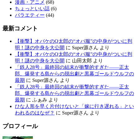
漫画・アニメ
(68)
ちょっといい話
(6)
バラエティー
(44)
最新コメント
【衝撃】オバケのQ太郎の“オバ服”の中身がついに判
明！謎の中身を大公開
に
Super源さん
より
【衝撃】オバケのQ太郎の“オバ服”の中身がついに判
明！謎の中身を大公開
に
山田太郎
より
「鉄人28号」最終回の結末が衝撃的すぎた——正太
郎、爆発する島からの脱出劇と黒幕ゴールドウルフの
最期
に
Super源さん
より
「鉄人28号」最終回の結末が衝撃的すぎた——正太
郎、爆発する島からの脱出劇と黒幕ゴールドウルフの
最期
に
ふぁみ
より
ひな人形を早く片付けないと「嫁に行き遅れる」とい
われるのはなぜ？
に
Super源さん
より
プロフィール